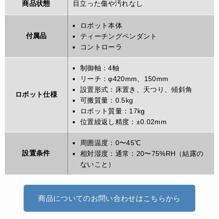
商品状態
目立った傷や汚れなし
ロボット本体
付属品
ティーチングペンダント
コントローラ
制御軸：4軸
リーチ：φ420mm、150mm
設置形式：床置き、天つり、傾斜角
ロボット仕様
可搬質量：0.5kg
ロボット質量：17kg
位置繰返し精度：±0.02mm
周囲温度：0〜45℃
設置条件
相対湿度：通常：20〜75%RH（結露の
ないこと）
商品についてのお問い合わせはこちらから